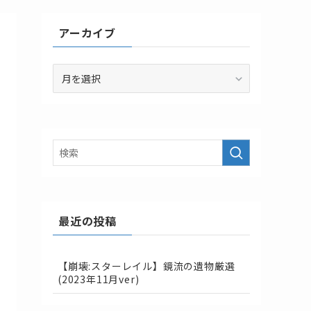
アーカイブ
ア
ー
カ
イ
ブ
最近の投稿
【崩壊:スターレイル】鏡流の遺物厳選
(2023年11月ver)