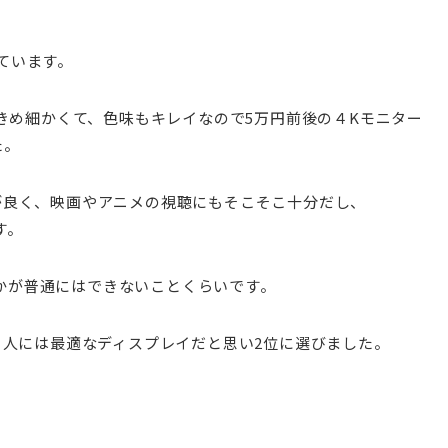
っています。
がきめ細かくて、色味もキレイなので5万円前後の４Kモニター
た。
が良く、映画やアニメの視聴にもそこそこ十分だし、
す。
hとかが普通にはできないことくらいです。
る人には最適なディスプレイだと思い2位に選びました。