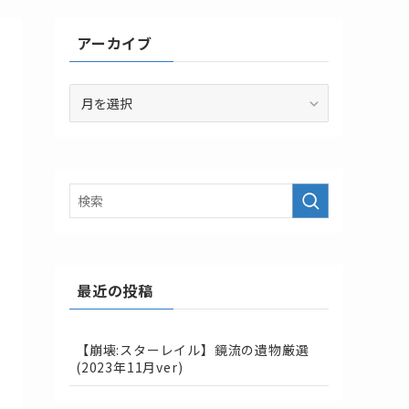
アーカイブ
ア
ー
カ
イ
ブ
最近の投稿
【崩壊:スターレイル】鏡流の遺物厳選
(2023年11月ver)