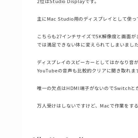
2位はStudio Displayです。
主にMac Studio用のディスプレイとして使
こちらも27インチサイズで5K解像度と画面
では満足できない体に変えられてしまいまし
ディスプレイのスピーカーとしてはかなり音
YouTubeの音声も比較的クリアに聞き取れま
唯一の欠点はHDMI端子がないのでSwitc
万人受けはしないですけど、Macで作業をす