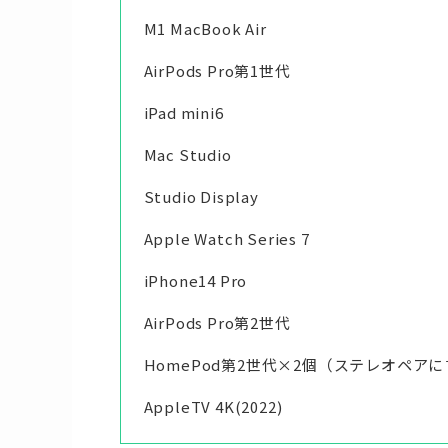
M1 MacBook Air
AirPods Pro第1世代
iPad mini6
Mac Studio
Studio Display
Apple Watch Series 7
iPhone14 Pro
AirPods Pro第2世代
HomePod第2世代×2個（ステレオペア
AppleTV 4K(2022)