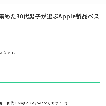
い集めた30代男子が選ぶApple製品ベス
ャスタです。
cil第二世代＋Magic Keyboardもセットで)