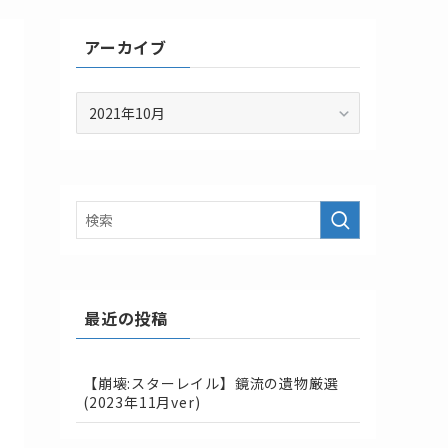
アーカイブ
ア
ー
カ
イ
ブ
最近の投稿
【崩壊:スターレイル】鏡流の遺物厳選
(2023年11月ver)