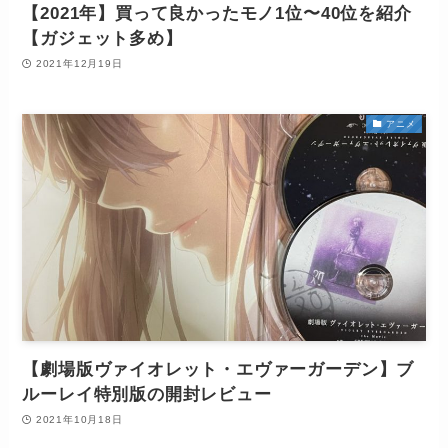
【2021年】買って良かったモノ1位〜40位を紹介
【ガジェット多め】
2021年12月19日
アニメ
【劇場版ヴァイオレット・エヴァーガーデン】ブ
ルーレイ特別版の開封レビュー
2021年10月18日