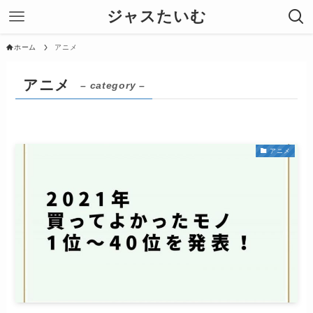
ジャスたいむ
ホーム
アニメ
アニメ
– category –
アニメ