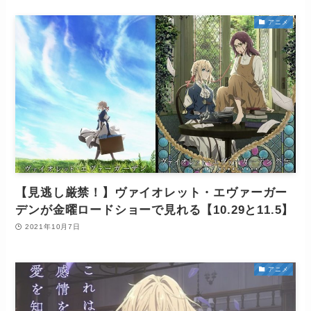
アニメ
【見逃し厳禁！】ヴァイオレット・エヴァーガー
デンが金曜ロードショーで見れる【10.29と11.5】
2021年10月7日
アニメ