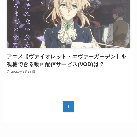
アニメ【ヴァイオレット・エヴァーガーデン】を
視聴できる動画配信サービス(VOD)は？
2021年1月18日
1